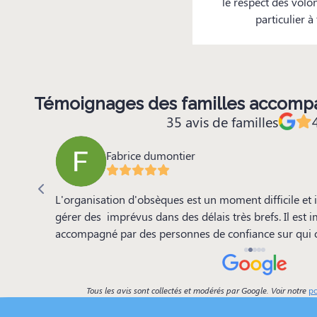
le respect des volo
particulier 
Témoignages des familles accom
35 avis de familles
Fabrice dumontier
L'organisation d'obsèques est un moment difficile et il
ct. Leur
gérer des imprévus dans des délais très brefs. Il est impo
reux.”
accompagné par des personnes de confiance sur qui 
instant. J'ai pu constater que M.Thiery est ce genre 
déléguer cette organisation et sur qui on peut se repo
recommande donc sans problème son établissement.
Tous les avis sont collectés et modérés par Google. Voir notre
po