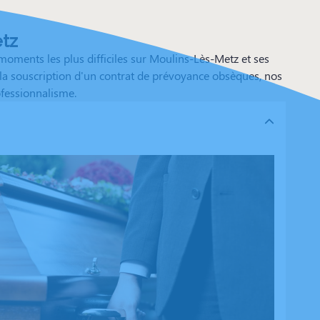
etz
ments les plus difficiles sur Moulins-Lès-Metz et ses
r la souscription d'un contrat de prévoyance obsèques, nos
ofessionnalisme.