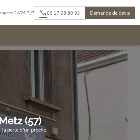
06 17 98 80 93
Demande de devis
anence 24/24 7j/7
Metz (57)
la perte d’un proche.