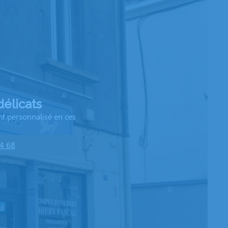
élicats
t personnalisé en ces
4 68