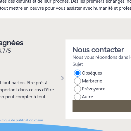
ntés des défunts et de leur proches. Dès les premiers échanges, 
à tout mettre en oeuvre pour vous assister avec humanité et profe
pagnées
Nous contacter
4.7/5
Nous vous répondons dans le
Sujet
Léa Vallon
Obsèques
Marbrerie
 faut parfois être prêt à
Je recommande vivement Méric, qui
Prévoyance
rtant dans ce cas d'être
Autre
on peut compter à tout
d'hommes, à qui on peut
ser sans craintes. Je
litique de publication d’avis
.