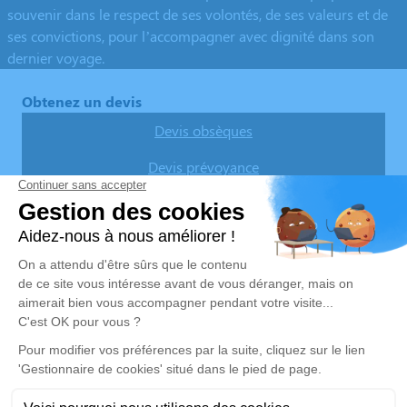
souvenir dans le respect de ses volontés, de ses valeurs et de
ses convictions, pour l’accompagner avec dignité dans son
dernier voyage.
Obtenez un devis
Devis obsèques
Devis prévoyance
Devis marbrerie
Notre agence
Pompes Funèbres des Thermes
06 44 63 24 68
pf.des-thermes@orange.fr
44 rue des Romains – 57360 – Amnéville
4.7/5 – 35 avis
Nos Services
Liens utiles