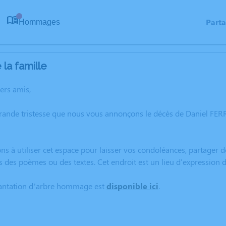
Part
Hommages
0
la famille
hers amis,
rande tristesse que nous vous annonçons le décès de Daniel FER
ns à utiliser cet espace pour laisser vos condoléances, partager
s des poèmes ou des textes. Cet endroit est un lieu d'expression
lantation d’arbre hommage est
disponible ici
.