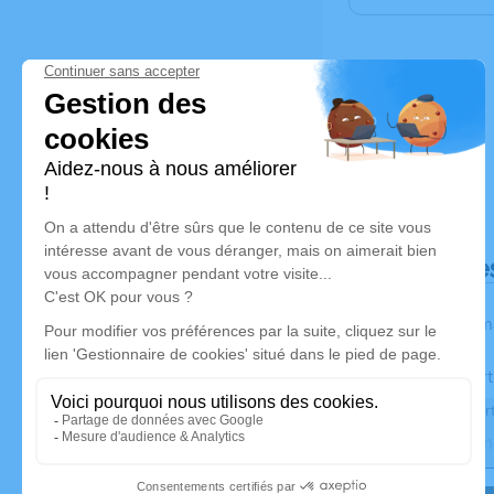
Déroulé de
Les inform
Activez une aler
Recevoir une aler