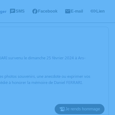
ager
SMS
Facebook
E-mail
Lien
RARI survenu le dimanche 25 février 2024 à Ars-
 des photos souvenirs, une anecdote ou exprimer vos
 dédié à honorer la mémoire de Daniel FERRARI.
Je rends hommage