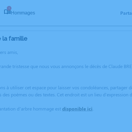
1
Part
Hommages
la famille
hers amis,
grande tristesse que nous vous annonçons le décès de Claude B
ns à utiliser cet espace pour laisser vos condoléances, partager
s des poèmes ou des textes. Cet endroit est un lieu d'expressi
lantation d’arbre hommage est
disponible ici
.