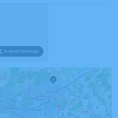
Je rends hommage
1
2