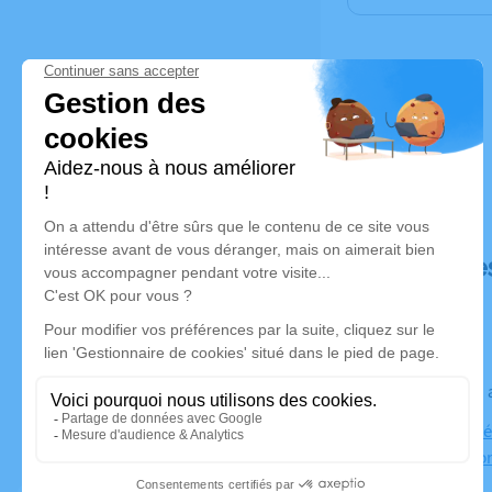
Déroulé de
Le jeudi 10
Centre Funér
57100 Thion