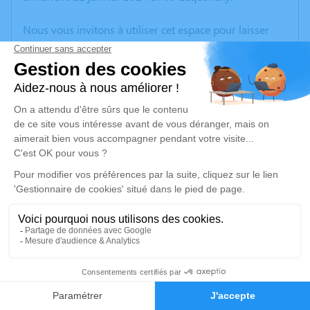
Nous vous invitons à utiliser cet espace pour laisser
vos condoléances, partager des photos souvenirs, une
anecdote ou exprimer vos pensées à travers des
poèmes ou des textes. Cet endroit est un lieu
d'expression dédié à honorer la mémoire d’Annie
CANIPEL.
Un service de plantation d’arbre hommage est
disponible ici
.
Je rends hommage
Cérémonie civile
lundi 29 janvier 2024 à 17h30
15
Centre Funéraire de Thionville
Faire-part
Hommages
7, Rue du Souvenir Français